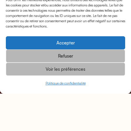
les cookies pour stocker et/ou accéder aux informations des appareils. Le fait de
consentir à ces technologies nous permettra de traiter des données telles que le
comportement de navigation ou les ID uniques sur ce site. Le fait de ne pas
consentir ou de retirer son consentement peut avoir un effet négatif sur certaines
caractéristiques et fonctions.
Accepter
Refuser
VOUS ÊTES INTÉRESSÉ
Voir les préférences
PAR UNE ŒUVRE ?
VOUS VOULEZ FAIRE
Politique de confidentialité
PARTIE DE NOTRE
CATALOGUE ?
VOUS AVEZ UNE QUESTION
?