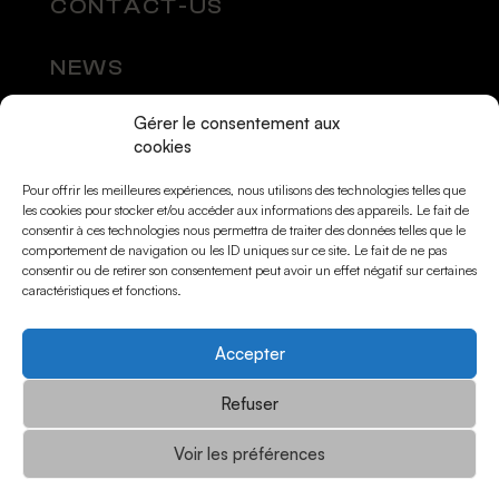
CONTACT-US
NEWS
Gérer le consentement aux
SOCIAL MEDIA
cookies
Pour offrir les meilleures expériences, nous utilisons des technologies telles que
les cookies pour stocker et/ou accéder aux informations des appareils. Le fait de
consentir à ces technologies nous permettra de traiter des données telles que le
comportement de navigation ou les ID uniques sur ce site. Le fait de ne pas
consentir ou de retirer son consentement peut avoir un effet négatif sur certaines
caractéristiques et fonctions.
Accepter
© Momarts 2026
Refuser
Voir les préférences
Mentions légales
Politique de confidentialité