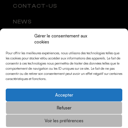
CONTACT-US
NEWS
Gérer le consentement aux
SOCIAL MEDIA
cookies
Pour offrir les meilleures expériences, nous utilisons des technologies telles que
les cookies pour stocker et/ou accéder aux informations des appareils. Le fait de
consentir à ces technologies nous permettra de traiter des données telles que le
comportement de navigation ou les ID uniques sur ce site. Le fait de ne pas
consentir ou de retirer son consentement peut avoir un effet négatif sur certaines
caractéristiques et fonctions.
Accepter
© Momarts 2026
Refuser
Voir les préférences
Mentions légales
Politique de confidentialité