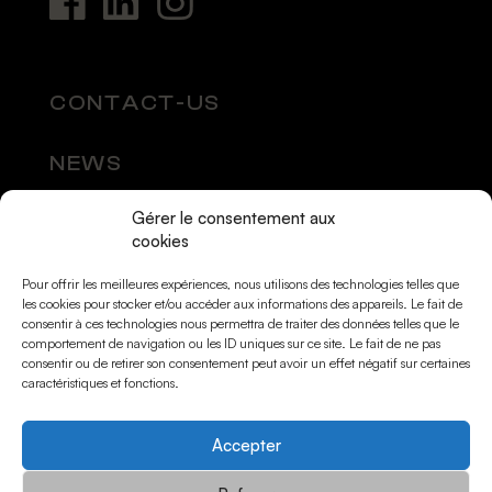
CONTACT-US
NEWS
Gérer le consentement aux
SOCIAL MEDIA
cookies
Pour offrir les meilleures expériences, nous utilisons des technologies telles que
les cookies pour stocker et/ou accéder aux informations des appareils. Le fait de
consentir à ces technologies nous permettra de traiter des données telles que le
comportement de navigation ou les ID uniques sur ce site. Le fait de ne pas
consentir ou de retirer son consentement peut avoir un effet négatif sur certaines
caractéristiques et fonctions.
Accepter
© Momarts 2026