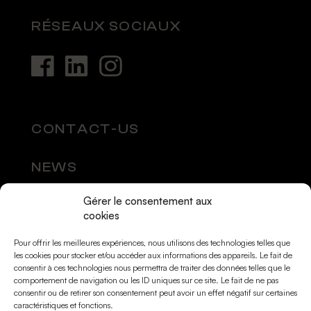
RÉSEAUX SOCIAUX
CONTACT-US
NEWS
Gérer le consentement aux
SOCIAL MEDIA
cookies
Pour offrir les meilleures expériences, nous utilisons des technologies telles que
les cookies pour stocker et/ou accéder aux informations des appareils. Le fait de
consentir à ces technologies nous permettra de traiter des données telles que le
comportement de navigation ou les ID uniques sur ce site. Le fait de ne pas
consentir ou de retirer son consentement peut avoir un effet négatif sur certaines
caractéristiques et fonctions.