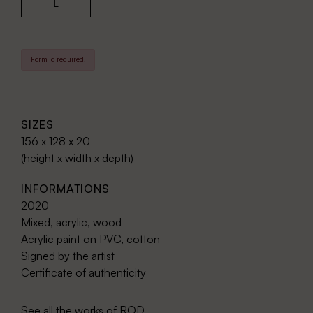
L
Form id required.
SIZES
156 x 128 x 20
(height x width x depth)
INFORMATIONS
2020
Mixed, acrylic, wood
Acrylic paint on PVC, cotton
Signed by the artist
Certificate of authenticity
See all the works of
ROD