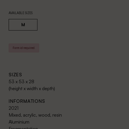
AVAILABLE SIZES
M
Form id required.
SIZES
53 x 53 x 28
(height x width x depth)
INFORMATIONS
2021
Mixed, acrylic, wood, resin
Aluminium
Fragmentation