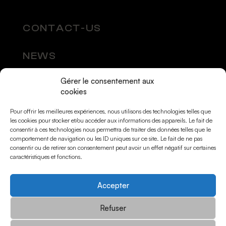
CONTACT-US
NEWS
Gérer le consentement aux
SOCIAL MEDIA
cookies
Pour offrir les meilleures expériences, nous utilisons des technologies telles que
les cookies pour stocker et/ou accéder aux informations des appareils. Le fait de
consentir à ces technologies nous permettra de traiter des données telles que le
comportement de navigation ou les ID uniques sur ce site. Le fait de ne pas
consentir ou de retirer son consentement peut avoir un effet négatif sur certaines
caractéristiques et fonctions.
Accepter
© Momarts 2026
Refuser