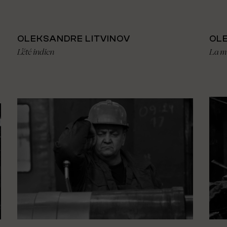
OLEKSANDRE LITVINOV
OL
L’été indien
La m