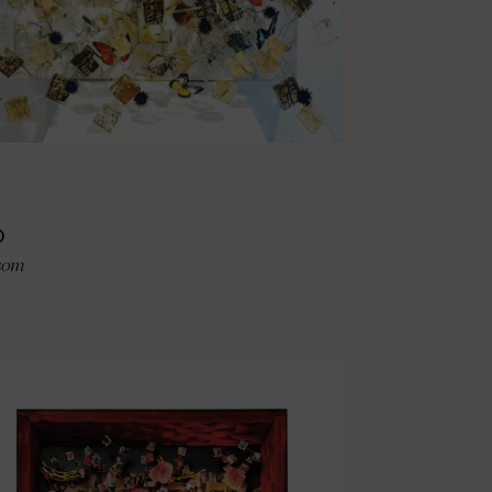
D
som