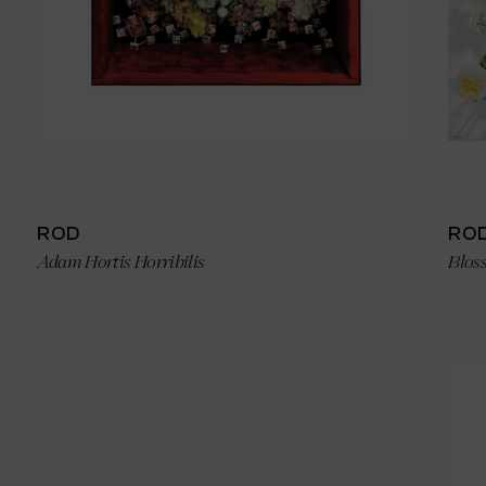
ROD
RO
Adam Hortis Horribilis
Blos