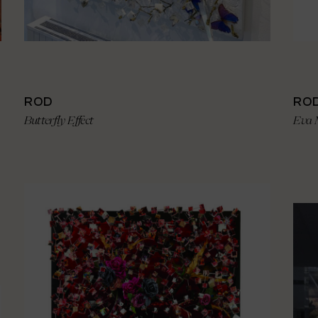
ROD
RO
Butterfly Effect
Eva 