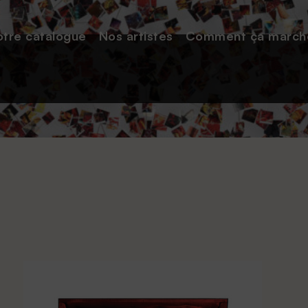
tre catalogue
Nos
artistes
Comment
ça march