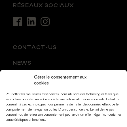
RÉSEAUX SOCIAUX
CONTACT-US
NEWS
Gérer le consentement aux
SOCIAL MEDIA
cookies
Pour offrir les meilleures expériences, nous utilisons des technologies telles que
les cookies pour stocker et/ou accéder aux informations des appareils. Le fait de
consentir à ces technologies nous permettra de traiter des données telles que le
comportement de navigation ou les ID uniques sur ce site. Le fait de ne pas
consentir ou de retirer son consentement peut avoir un effet négatif sur certaines
caractéristiques et fonctions.