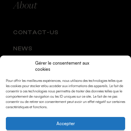
About
CONTACT-US
NEWS
Gérer le consentement aux
SOCIAL MEDIA
cookies
Pour offrir les meilleures expériences, nous utilisons des technologies telles que
les cookies pour stocker et/ou accéder aux informations des appareils. Le fait de
consentir à ces technologies nous permettra de traiter des données telles que le
comportement de navigation ou les ID uniques sur ce site. Le fait de ne pas
consentir ou de retirer son consentement peut avoir un effet négatif sur certaines
caractéristiques et fonctions.
Accepter
© Momarts 2026