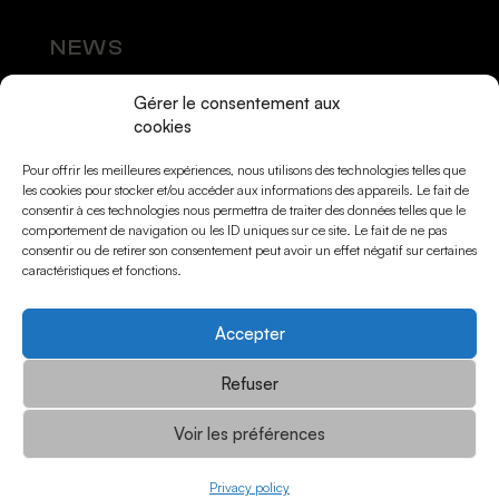
NEWS
Gérer le consentement aux
SOCIAL MEDIA
cookies
Pour offrir les meilleures expériences, nous utilisons des technologies telles que
les cookies pour stocker et/ou accéder aux informations des appareils. Le fait de
consentir à ces technologies nous permettra de traiter des données telles que le
comportement de navigation ou les ID uniques sur ce site. Le fait de ne pas
consentir ou de retirer son consentement peut avoir un effet négatif sur certaines
caractéristiques et fonctions.
Accepter
© Momarts 2026
Refuser
Voir les préférences
Legal notice
Privacy policy
Privacy policy